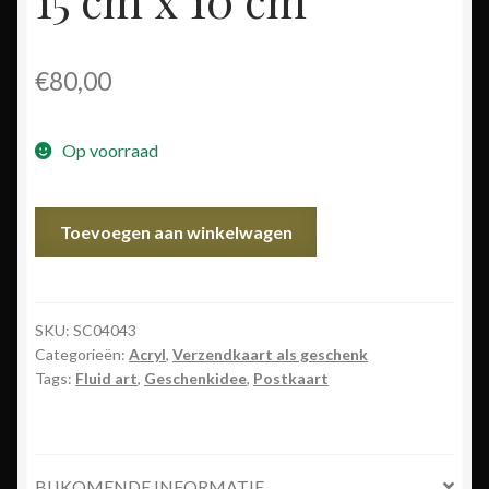
15 cm x 10 cm
€
80,00
Op voorraad
4043
Toevoegen aan winkelwagen
Semi-
abstract
15
cm
SKU:
SC04043
Categorieën:
Acryl
,
Verzendkaart als geschenk
x
Tags:
Fluid art
,
Geschenkidee
,
Postkaart
10
cm
aantal
BIJKOMENDE INFORMATIE