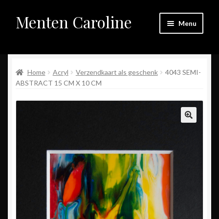
Menten Caroline
Skip
Skip
Menu
to
to
navigation
content
Home
Expand
Home
Acryl
Verzendkaart als geschenk
4043 SEMI-
Galerij
child
ABSTRACT 15 CM X 10 CM
menu
Expand
Winkel
child
menu
Over mij
Contact
Links
Wegwijs