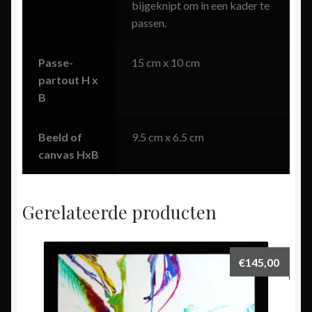
bijgeknipt om in een kader te
passen.
Passe-
15 cm x 10 cm
partout H x
B
Beeld of
9.5 cm x 6.5 cm
canvas HxB
Gerelateerde producten
€
145,00