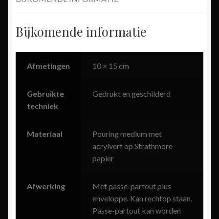
Bijkomende informatie
Afmetingen
10 × 15 cm
Gebruikte
Gedrukt en geschilderd
techniek
Materiaal
Pouring medium met
acrylverf op Strathmore
papier
Afwerking
Met passe-partout plus
enveloppe. Kan rechtop staan.
Passe-partout kan worden