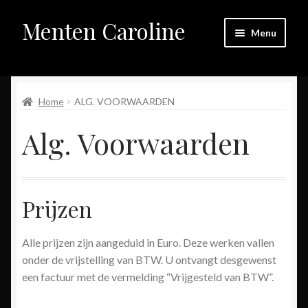
Menten Caroline
Skip
Skip
Menu
to
to
navigation
content
Home
Expand
Home
ALG. VOORWAARDEN
Galerij
child
Alg. Voorwaarden
menu
Expand
Winkel
child
menu
Over mij
Prijzen
Contact
Alle prijzen zijn aangeduid in Euro. Deze werken vallen
Links
onder de vrijstelling van BTW. U ontvangt desgewenst
een factuur met de vermelding “Vrijgesteld van BTW”.
Wegwijs