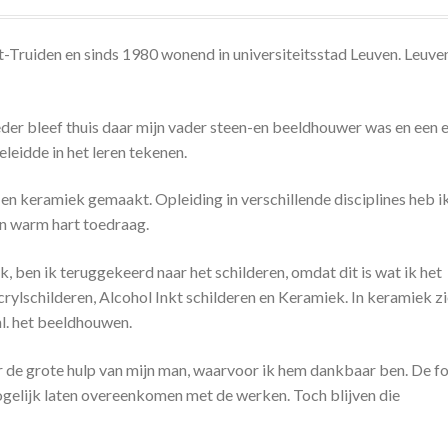
t-Truiden en sinds 1980 wonend in universiteitsstad Leuven. Leuven
eder bleef thuis daar mijn vader steen-en beeldhouwer was en een 
eleidde in het leren tekenen.
 en keramiek gemaakt. Opleiding in verschillende disciplines heb i
een warm hart toedraag.
k, ben ik teruggekeerd naar het schilderen, omdat dit is wat ik het
Acrylschilderen, Alcohol Inkt schilderen en Keramiek. In keramiek zi
nl. het beeldhouwen.
 de grote hulp van mijn man, waarvoor ik hem dankbaar ben. De fo
ogelijk laten overeenkomen met de werken. Toch blijven die