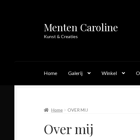
Menten Caroline
Skip
Skip
to
to
Kunst & Creaties
navigation
content
Home
Galerij
Winkel
O
Home
OVER MIJ
Over mij