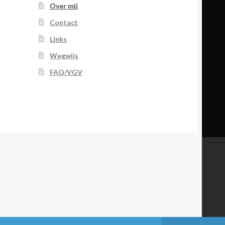
Over mij
Contact
Links
Wegwijs
FAQ/VGV