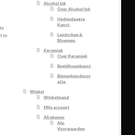
Alcohol Ink
Over Alcohol Ink
Hedendaagse
Kunst.
te
Landschap &
t te
Bloemen.
Keramiek
Over Keramiek
Beeldhouwkunst
Binnenhuisdecor
atie.
Winkel
Winkelmand
Mijn account
Afrekenen
Alg.
Voorwaarden