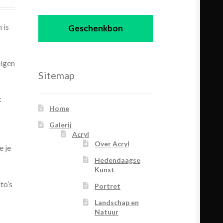
 is
Geschenkbon
eigen
Sitemap
k
Home
Galerij
Acryl
Over Acryl
e je
Hedendaagse
Kunst
to’s
Portret
Landschap en
Natuur