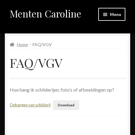
Menten Caroline
Skip
Skip
Menu
to
to
navigation
content
Home
Expand
Home
FAQ/VGV
Galerij
child
FAQ/VGV
menu
Expand
Winkel
child
menu
Over mij
Hoe hang ik schilderijen, foto’s of afbeeldingen op?
Contact
Ophangen van schilderij
Download
Links
Wegwijs