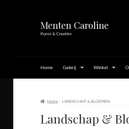
Menten Caroline
Skip
Skip
to
to
Kunst & Creaties
navigation
content
Home
Galerij
Winkel
O
Home
LANDSCHAP & BLOEMEN.
Landschap & Bl