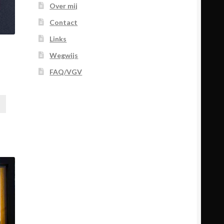
Over mij
Contact
Links
Wegwijs
FAQ/VGV