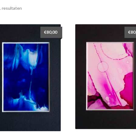
1 resultaten
€
80,00
€
80