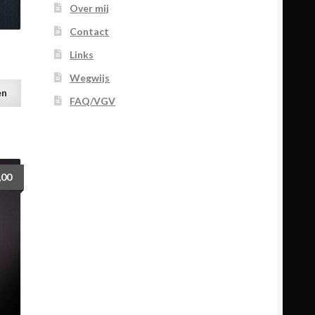
Over mij
Contact
Links
Wegwijs
en
FAQ/VGV
,00