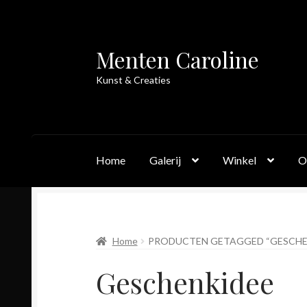
Menten Caroline
Skip
Skip
to
to
Kunst & Creaties
navigation
content
Home
Galerij
Winkel
O
Home
PRODUCTEN GETAGGED “GESCHE
Geschenkidee