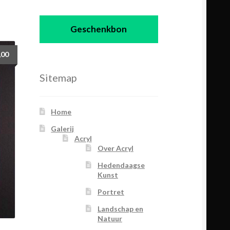
Geschenkbon
,00
Sitemap
Home
Galerij
Acryl
Over Acryl
Hedendaagse
Kunst
Portret
Landschap en
Natuur