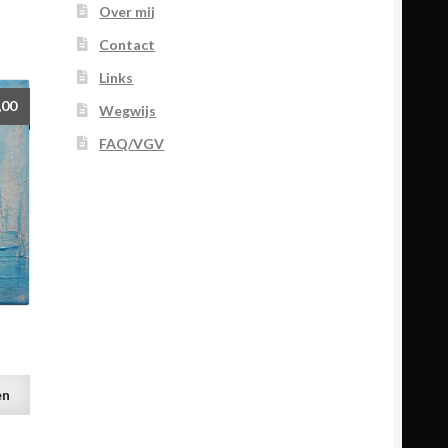
Over mij
Contact
Links
,00
Wegwijs
FAQ/VGV
en