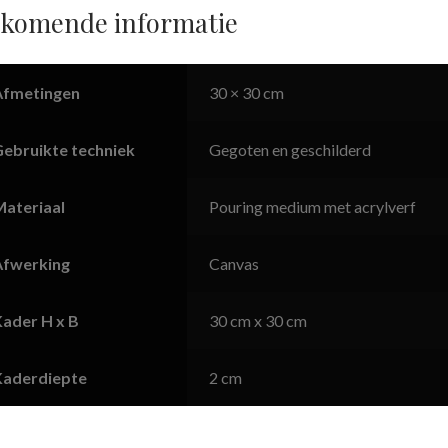
jkomende informatie
Afmetingen
30 × 30 cm
Gebruikte techniek
Gegoten en geschilderd
Materiaal
Pouring medium met acrylverf
Afwerking
Canvas
Kader H x B
30 cm x 30 cm
Kaderdiepte
2 cm