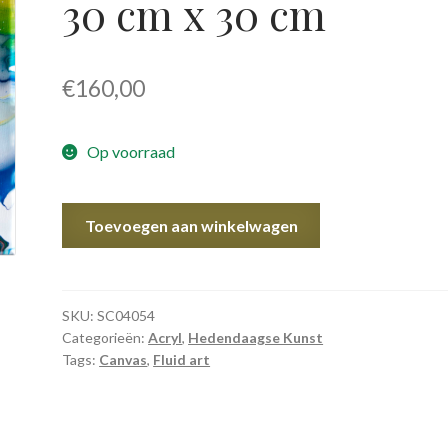
30 cm x 30 cm
€
160,00
Op voorraad
4054
Toevoegen aan winkelwagen
Visco-
Art
30
cm
SKU:
SC04054
Categorieën:
Acryl
,
Hedendaagse Kunst
x
Tags:
Canvas
,
Fluid art
30
cm
aantal