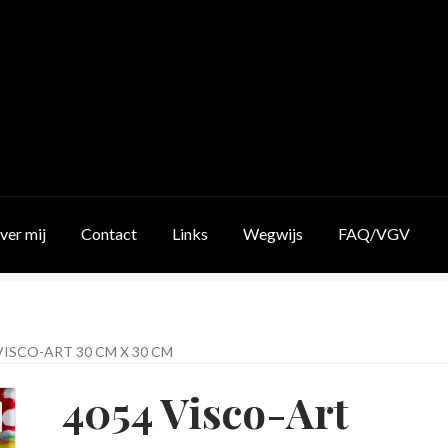
ver mij
Contact
Links
Wegwijs
FAQ/VGV
VISCO-ART 30 CM X 30 CM
4054 Visco-Art