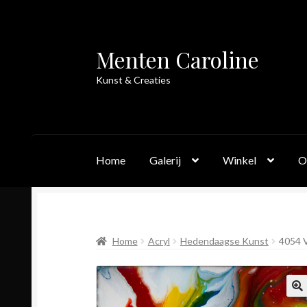
Menten Caroline
Skip
Skip
to
to
Kunst & Creaties
navigation
content
Home
Galerij
Winkel
O
Home
Acryl
Hedendaagse Kunst
4054 