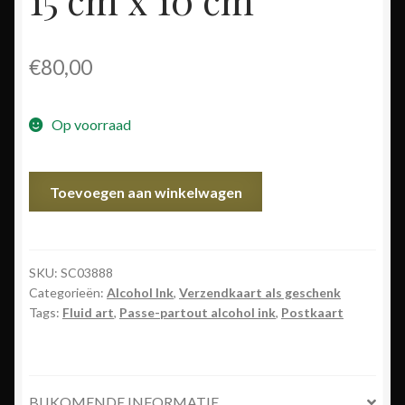
€
80,00
Op voorraad
3888
Toevoegen aan winkelwagen
Landscape
15
cm
x
SKU:
SC03888
Categorieën:
Alcohol Ink
,
Verzendkaart als geschenk
10
Tags:
Fluid art
,
Passe-partout alcohol ink
,
Postkaart
cm
aantal
BIJKOMENDE INFORMATIE