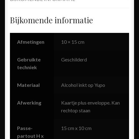
Bijkomende informatie
Afmetingen
10 × 15 cm
Gebruikte
Geschilderd
techniek
Materiaal
Alcohol inkt op Yupo
Afwerking
Kaartje plus enveloppe. Kan
rechtop staan
Passe-
15 cm x 10 cm
partout H x